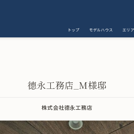
トップ
モデルハウス
エリ
德永工務店_M様邸
株式会社德永工務店