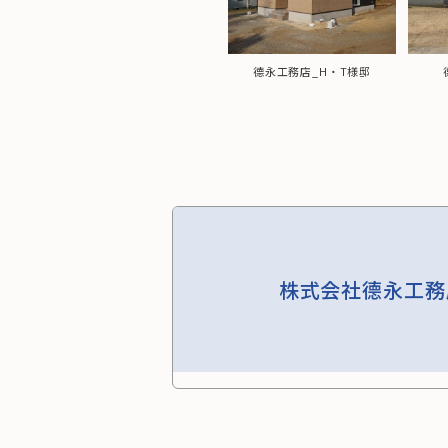
邸
德永工務店_M様邸
德永工務店_H・T様邸
株式会社德永工務