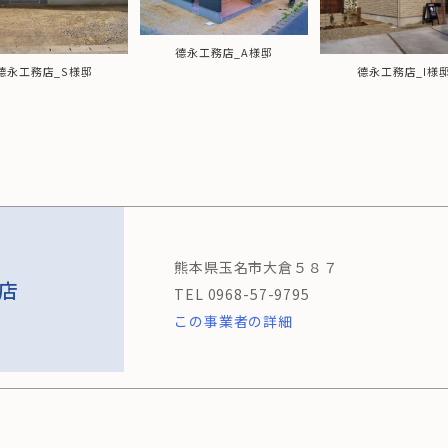
德永工務店_A様邸
德永工務店_S様邸
德永工務店_I様
熊本県玉名市大倉５８７
店
0968-57-9795
この事業者の詳細