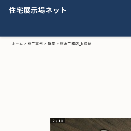
住宅展示場ネット
ホーム
>
施工事例
>
新築
>
德永工務店_M様邸
2
/
10