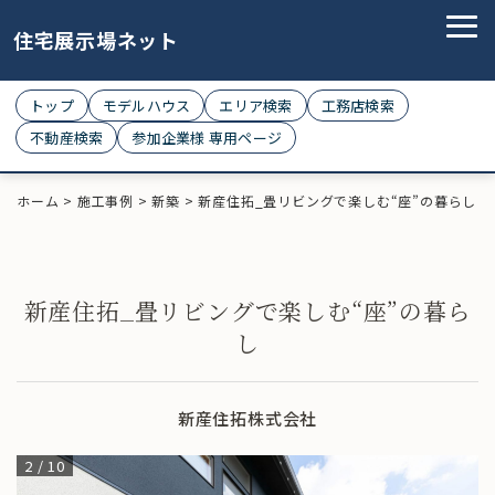
住宅展示場ネット
トップ
モデルハウス
エリア検索
工務店検索
不動産検索
参加企業様 専用ページ
ホーム
>
施工事例
>
新築
>
新産住拓_畳リビングで楽しむ“座”の暮らし
新産住拓_畳リビングで楽しむ“座”の暮ら
し
新産住拓株式会社
2
/
10