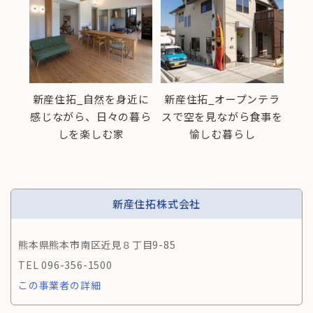
トを
新産住拓_自然を身近に
新産住拓_オープンテラ
新
家
感じながら、日々の暮ら
スで空を見ながら食事を
しを楽しむ家
愉しむ暮らし
新産住拓株式会社
熊本県熊本市南区近見８丁目9-85
096-356-1500
この事業者の詳細