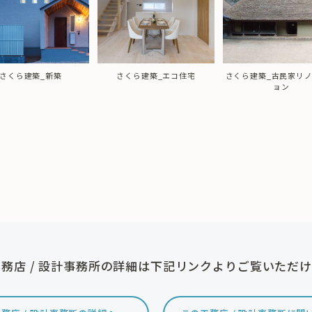
さくら建築_新築
さくら建築_エコ住宅
さくら建築_古民家リ
ョン
務店 / 設計事務所の詳細は下記リンクよりご覧いただ