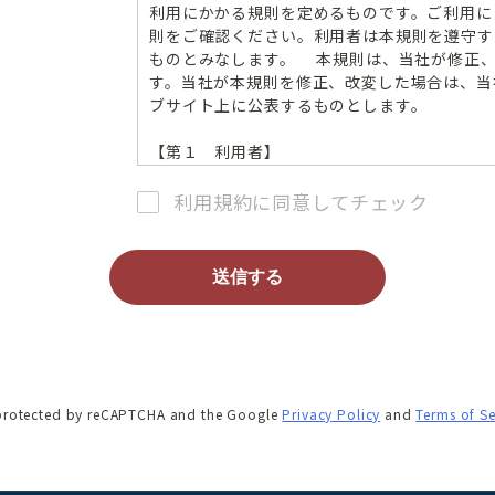
利用にかかる規則を定めるものです。ご利用に
則をご確認ください。利用者は本規則を遵守す
ものとみなします。 本規則は、当社が修正
す。当社が本規則を修正、改変した場合は、当
ブサイト上に公表するものとします。
【第１ 利用者】
本ＶＲ住宅展示場の利用者として、
・ 一般訪問者（住宅購入等の動機から、各事
利用規約に同意してチェック
Ｒで確認したいと考える方々）
・ 展示事業者（本サイトに自社の物件を展示
を想定しています。
一般訪問者、展示事業者及びその他本サイト
て「利用者」ということがあります。
【第２ 利用にあたっての契約等の要否】
・ 一般訪問者が本サイトを利用するにあたっ
ありません。どなたでも無償で利用いただけま
s protected by reCAPTCHA and the Google
Privacy Policy
and
Terms of Se
することが必要です。
・ 事業者が、展示事業者となるためには、当
き、申込、審査を経る必要があります。