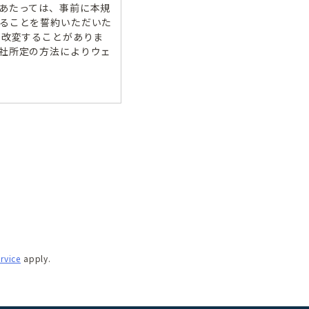
あたっては、事前に本規
ることを誓約いただいた
、改変することがありま
社所定の方法によりウェ
業者のモデルハウスをＶ
する方々）
を利用する方を総称し
て、特に契約締結の必要は
す。但し、本規則を遵守
rvice
apply.
社にお問い合わせいただ