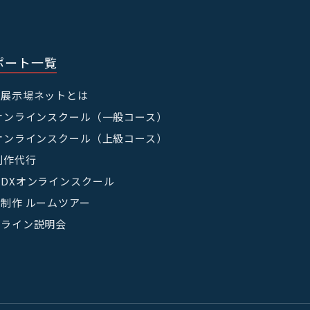
たって、当社が利用者の
集・利用する目的は，以
ポート一覧
（本人確認を行うことを
宅展示場ネットとは
オンラインスクール（一般コース）
情報，キャンペーン等及
を送付するため
オンラインスクール（上級コース）
応じたご連絡のため
制作代行
な目的でサービスを利用
りするため
DXオンラインスクール
削除，ご利用状況の閲覧
制作 ルームツアー
ンライン説明会
ると合理的に認められる
のとします。利用目的の
，当社所定の方法によ
に公表するものとしま
じめ利用者の同意を得る