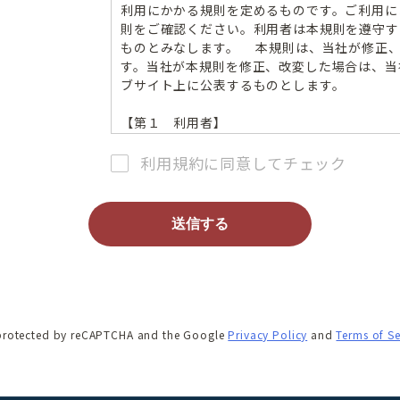
利用にかかる規則を定めるものです。ご利用に
則をご確認ください。利用者は本規則を遵守す
ものとみなします。 本規則は、当社が修正
す。当社が本規則を修正、改変した場合は、当
ブサイト上に公表するものとします。
【第１ 利用者】
本ＶＲ住宅展示場の利用者として、
・ 一般訪問者（住宅購入等の動機から、各事
利用規約に同意してチェック
Ｒで確認したいと考える方々）
・ 展示事業者（本サイトに自社の物件を展示
を想定しています。
一般訪問者、展示事業者及びその他本サイト
て「利用者」ということがあります。
【第２ 利用にあたっての契約等の要否】
・ 一般訪問者が本サイトを利用するにあたっ
ありません。どなたでも無償で利用いただけま
s protected by reCAPTCHA and the Google
Privacy Policy
and
Terms of Se
することが必要です。
・ 事業者が、展示事業者となるためには、当
き、申込、審査を経る必要があります。