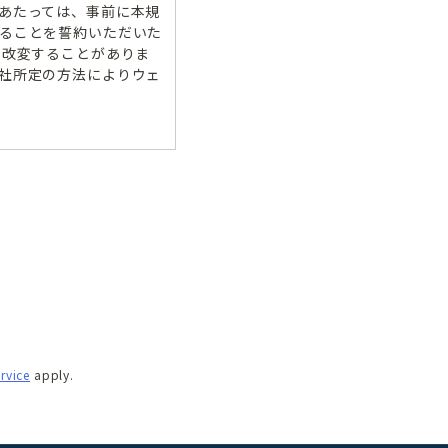
あたっては、事前に本規
ることを誓約いただいた
、改変することがありま
社所定の方法によりウェ
業者のモデルハウスをＶ
する方々）
を利用する方を総称し
て、特に契約締結の必要は
す。但し、本規則を遵守
rvice
apply.
社にお問い合わせいただ