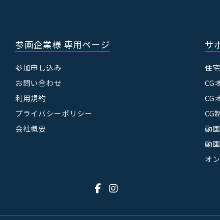
【第３ 個人情報等の取り扱い】
１ 本サイト利用及び周辺サービスの提供にあ
個人情報を取得する場合、当社が個人情報を収
参画企業様 専用ページ
サ
下のとおりです。
① 当社サービスの提供・運営のため
② 利用者からのお問い合わせに回答するため
参加申し込み
住
含む）
お問い合わせ
CG
③ 利用者が利用中のサービスの新機能，更新
び当社が提供する他のサービスの案内のメール
利用規約
CG
④ メンテナンス，重要なお知らせなど必要に
プライバシーポリシー
CG
⑤ 利用規約に違反した利用者や，不正・不当
しようとする利用者の特定をし，ご利用をお断
会社概要
動画
⑥ 利用者にご自身の登録情報の閲覧や変更，
動画
を行っていただくため
⑦ 上記の利用目的に付随する目的
オ
２ 当社は，利用目的が変更前と関連性を有す
場合に限り，個人情報の利用目的を変更するも
変更を行った場合には，変更後の目的について
り，利用者に通知し，または本ウェブサイト上
す。
３ 当社は，次に掲げる場合を除いて，あらか