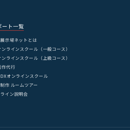
たって、当社が利用者の
集・利用する目的は，以
ポート一覧
（本人確認を行うことを
宅展示場ネットとは
オンラインスクール（一般コース）
情報，キャンペーン等及
を送付するため
オンラインスクール（上級コース）
応じたご連絡のため
制作代行
な目的でサービスを利用
りするため
DXオンラインスクール
削除，ご利用状況の閲覧
制作 ルームツアー
ンライン説明会
ると合理的に認められる
のとします。利用目的の
，当社所定の方法によ
に公表するものとしま
じめ利用者の同意を得る