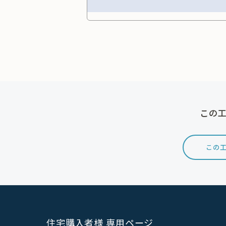
この工
この工
住宅購入者様 専用ページ