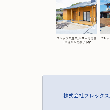
りと機
フレックス唐津_県産木材を使
フレックス唐津_二世帯で暮ら
フレッ
家
った温かみを感じる家
す和モダンの家
株式会社フレックス