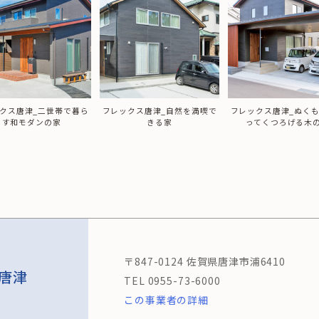
クス唐津_自然を満喫で
フレックス唐津_ぬくもりがあ
フレックス唐津_明る
きる家
ってくつろげる木の家
したリビングの完
〒847-0124 佐賀県唐津市浦6410
唐津
0955-73-6000
この事業者の詳細