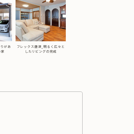
く広々と
フレックス唐津_親子同居リフ
フレックス唐津_アメリカンス
フレ
成
ォーム
タイルにこだわった趣味の部屋