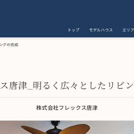
トップ
モデルハウス
エリ
ングの完成
ス唐津_明るく広々としたリビ
株式会社フレックス唐津