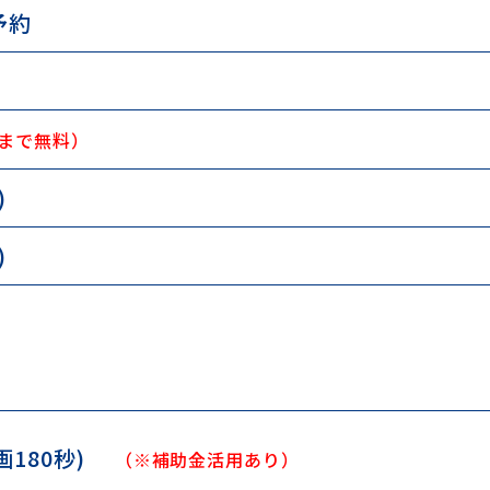
予約
社まで無料）
)
)
画180秒)
（※補助金活用あり）