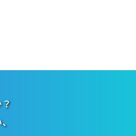
か？
い、