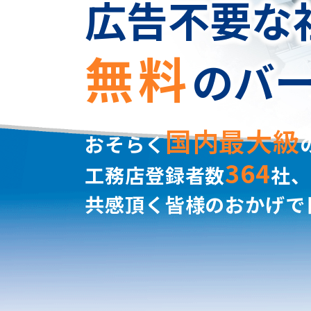
広告不要な
無料
のバ
国内最大級
おそらく
364
工務店登録者数
社、
共感頂く皆様のおかげで