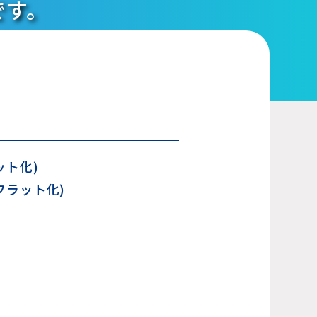
です。
ット化)
フラット化)