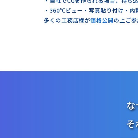
・自社でCGを作られる場合、持ち
・360℃ビュー・写真貼り付け・
多くの工務店様が
価格公開
の上ご参
な
そ