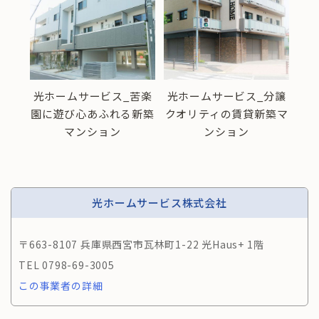
ブル
光ホームサービス_苦楽
光ホームサービス_分譲
光
思わ
園に遊び心あふれる新築
クオリティの賃貸新築マ
に
ン
マンション
ンション
光ホームサービス株式会社
〒663-8107 兵庫県西宮市瓦林町1-22 光Haus+ 1階
0798-69-3005
この事業者の詳細