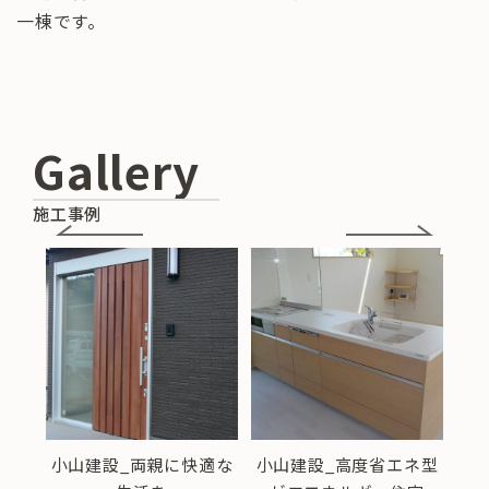
一棟です。
Gallery
施工事例
暮ら
小山建設_両親に快適な
小山建設_高度省エネ型
小