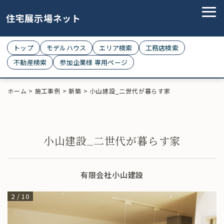
住宅展示場ネット
トップ
モデルハウス
エリア検索
工務店検索
不動産検索
参加企業様 専用ページ
ホーム
>
施工事例
>
新築
>
小山建設_二世代が暮らす家
小山建設_二世代が暮らす家
有限会社小山建設
2
/
10