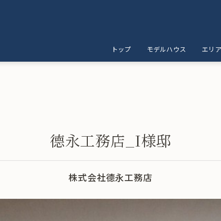
トップ
モデルハウス
エリ
德永工務店_I様邸
株式会社德永工務店