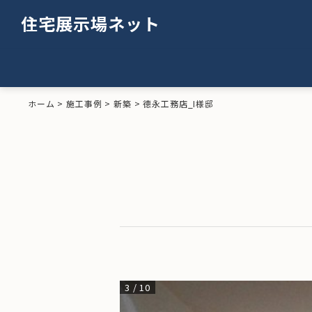
住宅展示場ネット
ホーム
>
施工事例
>
新築
>
德永工務店_I様邸
3
/
10