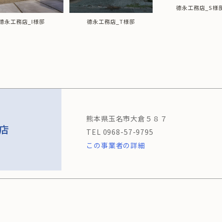
德永工務店_S様
德永工務店_I様邸
德永工務店_T様邸
熊本県玉名市大倉５８７
店
0968-57-9795
この事業者の詳細