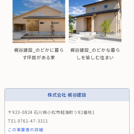
こだ
梶谷建設_のどかに暮ら
梶谷建設_のどかな暮ら
梶
家
す坪庭がある家
しを愉しむ住まい
株式会社 梶谷建設
〒923-0824 石川県小松市軽海町ツ82番地1
0761-47-3311
この事業者の詳細