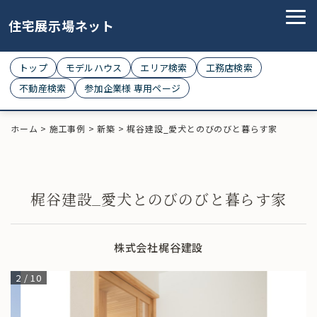
住宅展示場ネット
トップ
モデルハウス
エリア検索
工務店検索
不動産検索
参加企業様 専用ページ
ホーム
>
施工事例
>
新築
>
梶谷建設_愛犬とのびのびと暮らす家
梶谷建設_愛犬とのびのびと暮らす家
株式会社梶谷建設
2
/
10