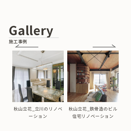
Gallery
施工事例
の家
秋山立花_立川のリノベ
秋山立花_鉄骨造のビル
秋
ーション
住宅リノベーション