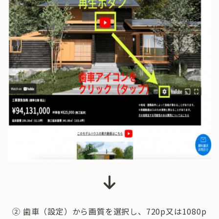
② 歯車（設定）から画質を選択し、720p又は1080p