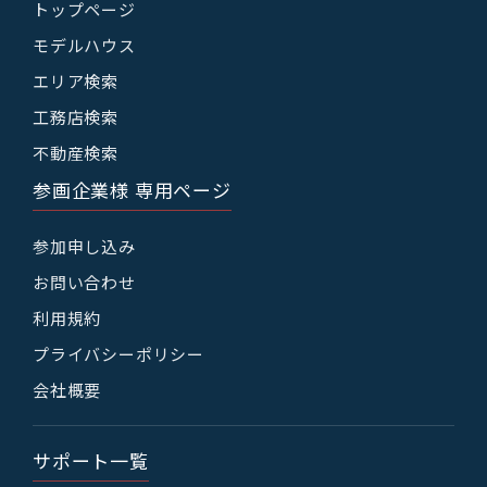
トップページ
モデルハウス
エリア検索
工務店検索
不動産検索
参画企業様 専用ページ
参加申し込み
お問い合わせ
利用規約
プライバシーポリシー
会社概要
サポート一覧