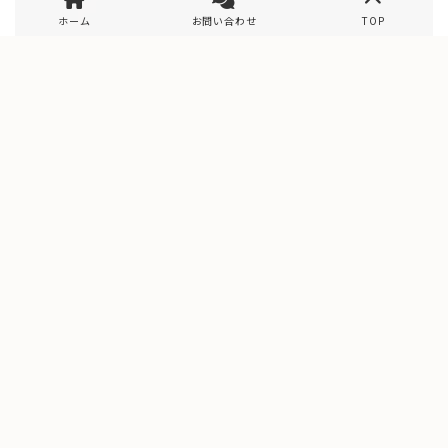
ホーム
お問い合わせ
TOP
VR Model House
VRモデルハウス
ハイスペック動画への切替方法