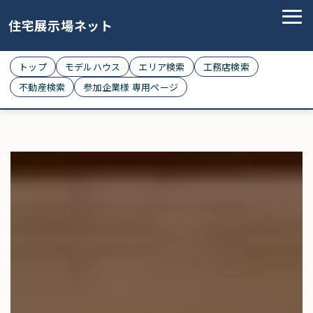
住宅展示場ネット
トップ
モデルハウス
エリア検索
工務店検索
不動産検索
参加企業様 専用ページ