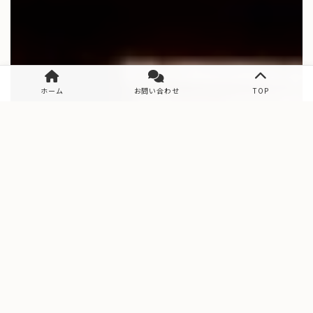
ホーム
お問い合わせ
TOP
VR Model House
VRモデルハウス