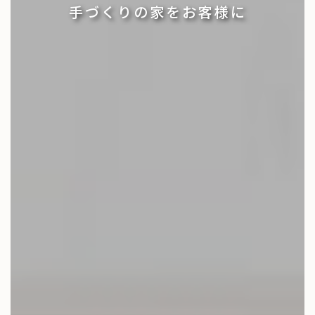
手づくりの家をお客様に