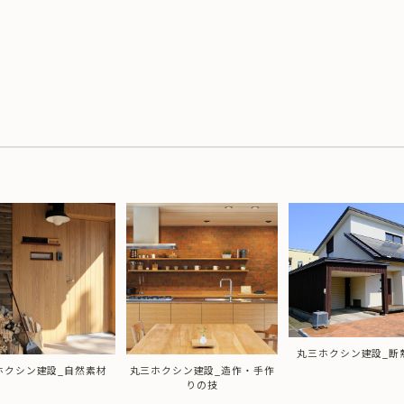
丸三ホクシン建設_断
ホクシン建設_自然素材
丸三ホクシン建設_造作・手作
りの技