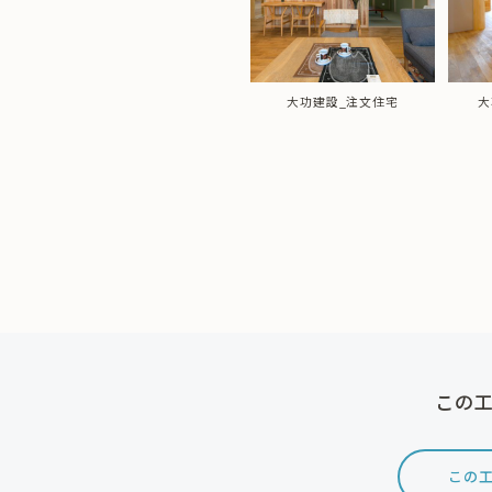
大功建設_注文住宅
大
この工
この工