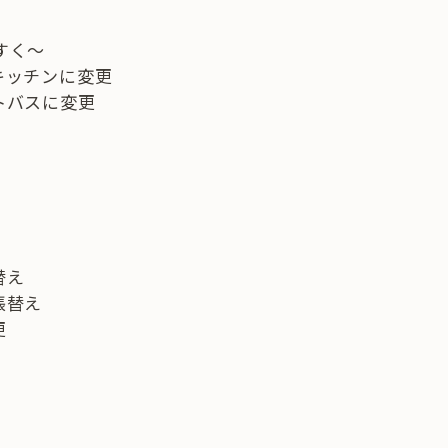
すく～
キッチンに変更
トバスに変更
替え
張替え
更