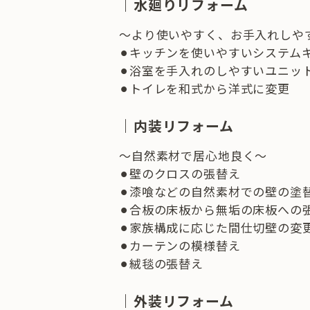
｜水廻りリフォーム
～より使いやすく、お手入れしや
⚫︎キッチンを使いやすいシステム
⚫︎浴室を手入れのしやすいユニッ
⚫︎トイレを和式から洋式に変更
｜内装リフォーム
～自然素材で居心地良く～
⚫︎壁のクロスの張替え
⚫︎漆喰などの自然素材での壁の塗
⚫︎合板の床板から無垢の床板への
⚫︎家族構成に応じた間仕切壁の変
⚫︎カーテンの模様替え
⚫︎絨毯の張替え
｜外装リフォーム