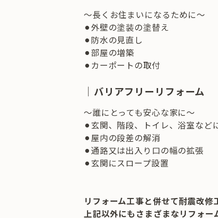
～長くお住まいになるために～
⚫︎外壁の塗装の塗替え
⚫︎防水の見直し
⚫︎部屋の増築
⚫︎カーポートの取付
｜バリアフリーリフォーム
～誰にとっても安心な家に～
⚫︎玄関、階段、トイレ、浴室など
⚫︎屋内の段差の解消
⚫︎通路又は出入り口の幅の拡張
⚫︎玄関にスロープ設置
リフォーム工事と併せて耐震改修
上記以外にもさまざまなリフォー