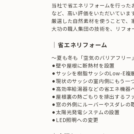
当社で省エネリフォームを行った
など、高い評価をいただいていま
厳選した自然素材を使うことで、
大功の職人集団の技術を、リフォ
｜省エネリフォーム
～夏も冬も「空気のバリアフリー
⚫︎壁や屋根に断熱材を設置
⚫︎サッシを樹脂サッシのLow-E
⚫︎現状のサッシの室内側にもう一
⚫︎高効率給湯器などの省エネ機器
⚫︎屋根裏の熱ごもりを排出するフ
⚫︎窓の外側にルーバーやスダレの
⚫︎太陽光発電システムの設置
⚫︎LED照明への変更