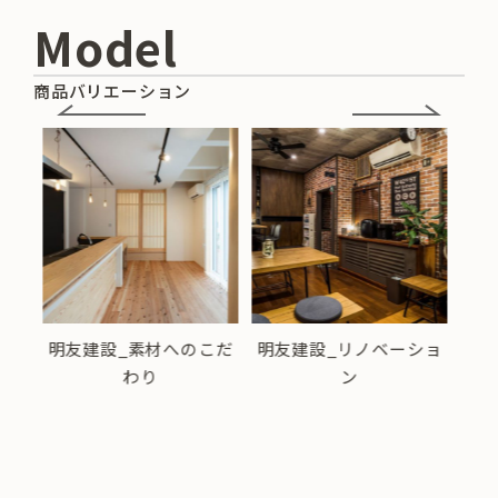
Model
商品バリエーション
こだ
明友建設_リノベーショ
明友建設_保証・定期点
明
ン
検