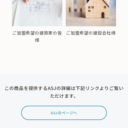
ご加盟希望の建築家の皆
ご加盟希望の建設会社様
窓口
様
この商品を提供するASJの詳細は下記リンクよりご覧い
ただけます。
ASJのページへ