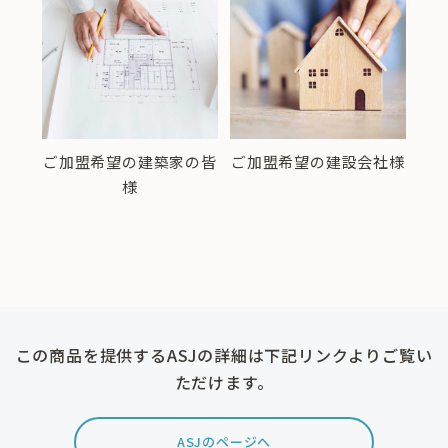
ご加盟希望の建築家の皆
ご加盟希望の建設会社様
窓口
様
この商品を提供するASJの詳細は下記リンクよりご覧い
ただけます。
ASJのページへ