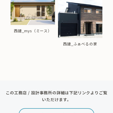
西建_mys（ミース）
ろは.
西建_ふぁべるの家
西建
この工務店 / 設計事務所の詳細は下記リンクよりご覧
いただけます。