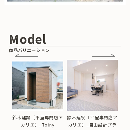
Model
商品バリエーション
店ア
鈴木建設（平屋専門店ア
鈴木建設（平屋専門店ア
鈴
らし
カリエ）_Toiny
カリエ）_自由設計プラ
カ