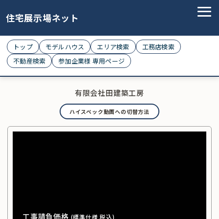
住宅展示場ネット
トップ
モデルハウス
エリア検索
工務店検索
不動産検索
参加企業様 専用ページ
有限会社田建築工房
ハイスペック動画への切替方法
工事請負価格
(標準仕様 税込)