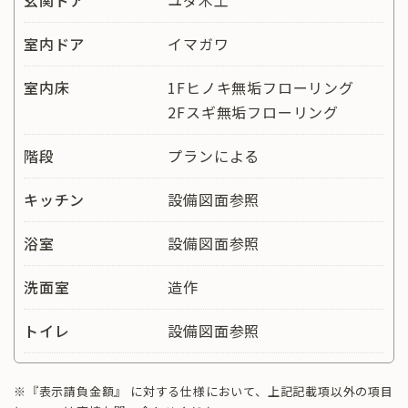
玄関ドア
ユダ木工
室内ドア
イマガワ
室内床
1Fヒノキ無垢フローリング
2Fスギ無垢フローリング
階段
プランによる
キッチン
設備図面参照
浴室
設備図面参照
洗面室
造作
トイレ
設備図面参照
※『表示請負金額』 に対する仕様において、上記記載項以外の項目