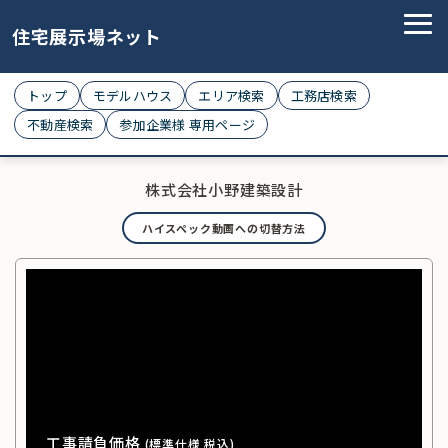
住宅展示場ネット
トップ
モデルハウス
エリア検索
工務店検索
不動産検索
参加企業様 専用ページ
株式会社小野建築設計
ハイスペック動画への切替方法
工事請負価格
(標準仕様 税込)