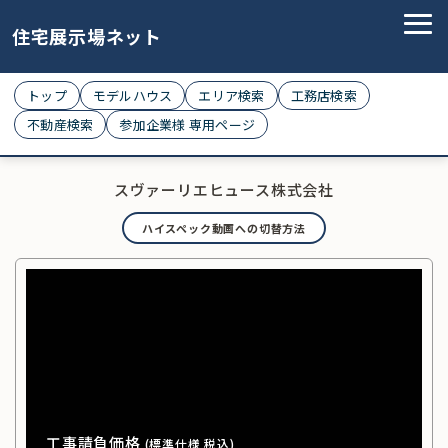
住宅展示場ネット
トップ
モデルハウス
エリア検索
工務店検索
不動産検索
参加企業様 専用ページ
スヴァーリエヒュース株式会社
ハイスペック動画への切替方法
工事請負価格
(標準仕様 税込)