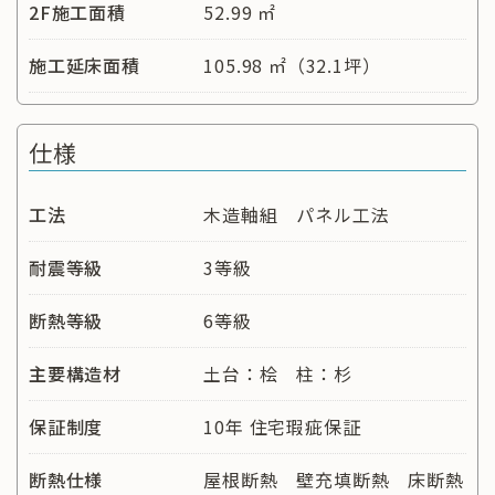
2F施工面積
52.99 ㎡
施工延床面積
105.98 ㎡（32.1坪）
仕様
工法
木造軸組 パネル工法
耐震等級
3等級
断熱等級
6等級
主要構造材
土台：桧 柱：杉
保証制度
10年 住宅瑕疵保証
断熱仕様
屋根断熱 壁充填断熱 床断熱