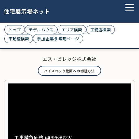
住宅展示場ネット
トップ
モデルハウス
エリア検索
工務店検索
不動産検索
参加企業様 専用ページ
エス・ビレッジ株式会社
ハイスペック動画への切替方法
工事請負価格
(標準仕様 税込)