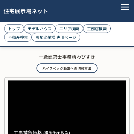
住宅展示場ネット
トップ
モデルハウス
エリア検索
工務店検索
不動産検索
参加企業様 専用ページ
一級建築士事務所わびすき
ハイスペック動画への切替方法
工事請負価格
(標準仕様 税込)