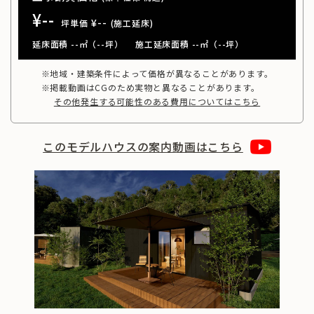
¥--
¥--
坪単価
(施工延床)
延床面積 --㎡（--坪）
施工延床面積 --㎡（--坪）
※地域・建築条件によって価格が異なることがあります。
※掲載動画はCGのため実物と異なることがあります。
その他発生する可能性のある費用についてはこちら
このモデルハウスの案内動画はこちら