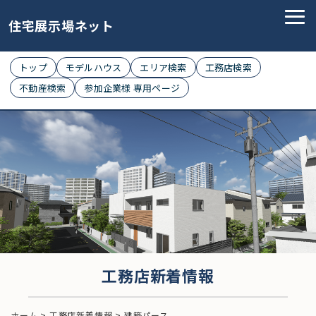
住宅展示場ネット
トップ
モデルハウス
エリア検索
工務店検索
不動産検索
参加企業様 専用ページ
工務店新着情報
ホーム
>
工務店新着情報
>
建築パース