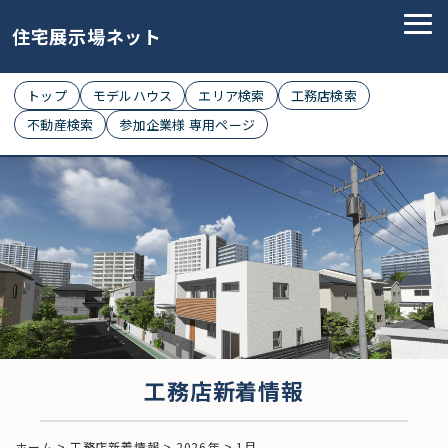
住宅展示場ネット
トップ
モデルハウス
エリア検索
工務店検索
不動産検索
参加企業様 専用ページ
工務店新着情報
ホーム
>
工務店新着情報
>
2026年
>
1月