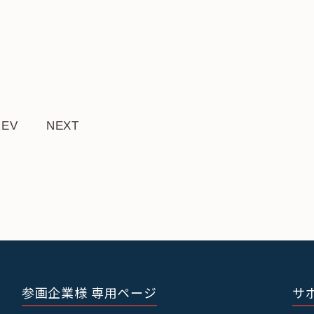
REV
NEXT
参画企業様 専用ページ
サ