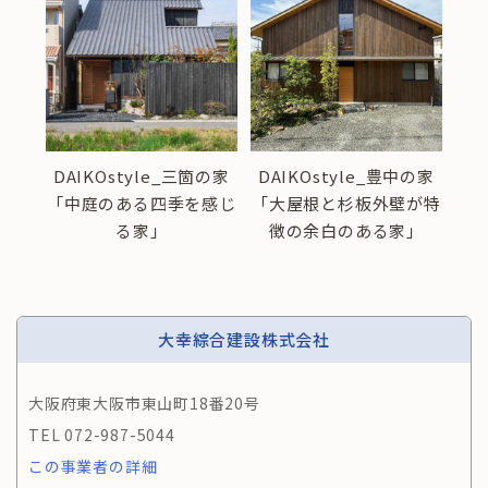
野の家
DAIKOstyle_三箇の家
DAIKOstyle_豊中の家
DA
」
「中庭のある四季を感じ
「大屋根と杉板外壁が特
家
る家」
徴の余白のある家」
大幸綜合建設株式会社
大阪府東大阪市東山町18番20号
072-987-5044
この事業者の詳細