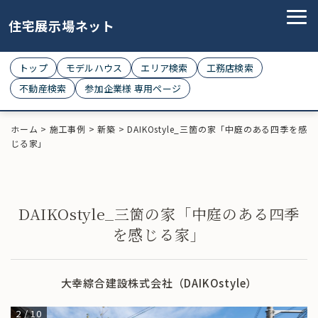
住宅展示場ネット
トップ
モデルハウス
エリア検索
工務店検索
不動産検索
参加企業様 専用ページ
ホーム
>
施工事例
>
新築
>
DAIKOstyle_三箇の家「中庭のある四季を感
じる家」
DAIKOstyle_三箇の家「中庭のある四季
を感じる家」
大幸綜合建設株式会社（DAIKOstyle）
2
/
10