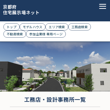
京都府
住宅展示場ネット
トップ
モデルハウス
エリア検索
工務店検索
不動産検索
参加企業様 専用ページ
工務店・設計事務所一覧