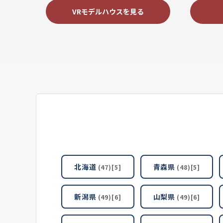
VRモデルハウスを見る
北海道
青森県
(47)[5]
(48)[5]
新潟県
山梨県
(49)[6]
(49)[6]