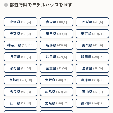
都道府県でモデルハウスを探す
北海道
青森県
茨城県
(47)[5]
(48)[5]
(51)[6]
千葉県
埼玉県
東京都
(47)[5]
(55)[8]
(57)[18]
神奈川県
新潟県
山梨県
(58)[13]
(49)[6]
(49)[6]
長野県
岐阜県
静岡県
(51)[6]
(52)[6]
(59)[14]
愛知県
三重県
滋賀県
(54)[6]
(53)[6]
(59)[9]
京都府
大阪府
兵庫県
(63)[10]
(78)[25]
(94)[39]
奈良県
広島県
岡山県
(60)[2]
(61)[18]
(50)[7]
山口県
愛媛県
福岡県
(54)[8]
(56)[12]
(64)[14]