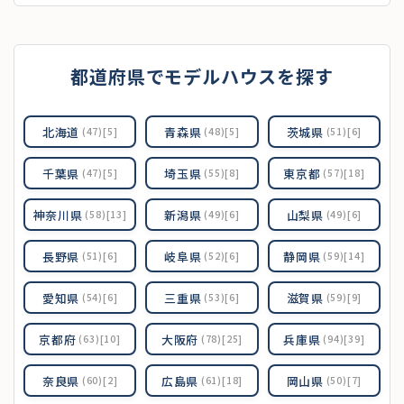
都道府県でモデルハウスを探す
北海道
青森県
茨城県
(47)[5]
(48)[5]
(51)[6]
千葉県
埼玉県
東京都
(47)[5]
(55)[8]
(57)[18]
神奈川県
新潟県
山梨県
(58)[13]
(49)[6]
(49)[6]
長野県
岐阜県
静岡県
(51)[6]
(52)[6]
(59)[14]
愛知県
三重県
滋賀県
(54)[6]
(53)[6]
(59)[9]
京都府
大阪府
兵庫県
(63)[10]
(78)[25]
(94)[39]
奈良県
広島県
岡山県
(60)[2]
(61)[18]
(50)[7]