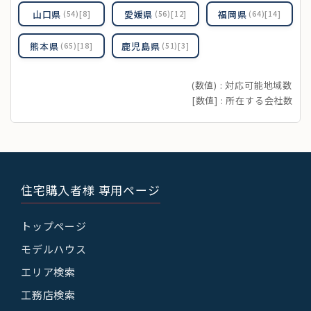
山口県
愛媛県
福岡県
(54)[8]
(56)[12]
(64)[14]
熊本県
鹿児島県
(65)[18]
(51)[3]
(数値) : 対応可能地域数
[数値] : 所在する会社数
住宅購入者様 専用ページ
トップページ
モデルハウス
エリア検索
工務店検索