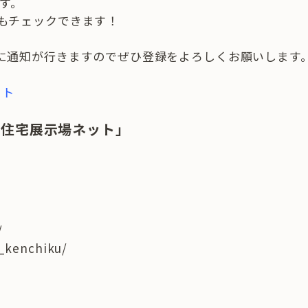
す。
もチェックできます！
に通知が行きますのでぜひ登録をよろしくお願いします
ット
本住宅展示場ネット」
/
t_kenchiku/