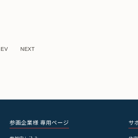
REV
NEXT
参画企業様 専用ページ
サ